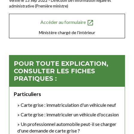
Vérifié le 13 Sep 2022 - Direction de l'information légale et
administrative (Première ministre)
open_in_new
Accéder au formulaire
Ministère chargé de l'intérieur
POUR TOUTE EXPLICATION,
CONSULTER LES FICHES
PRATIQUES :
Particuliers
Carte grise : immatriculation d'un véhicule neuf
Carte grise : immatriculer un véhicule d'occasion
Un professionnel automobile peut-il se charger
d'une demande de carte grise ?