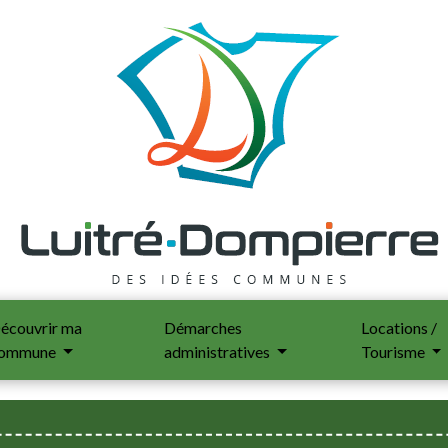
écouvrir ma
Démarches
Locations /
ommune
administratives
Tourisme