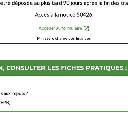
être déposée au plus tard 90 jours après la fin des tr
Accès à la notice 50426.
open_in_new
Accéder au formulaire
Ministère chargé des finances
, CONSULTER LES FICHES PRATIQUES :
ux aux impôts ?
(TFPB)