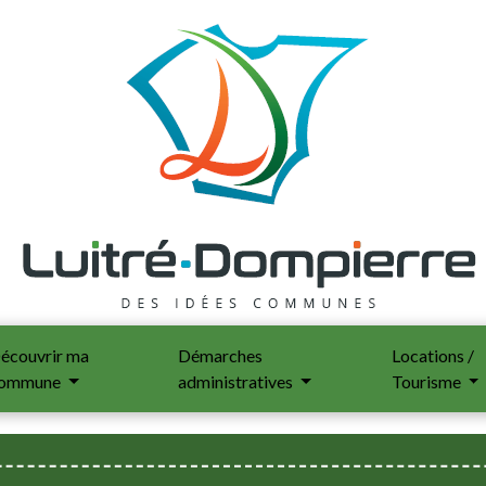
écouvrir ma
Démarches
Locations /
ommune
administratives
Tourisme