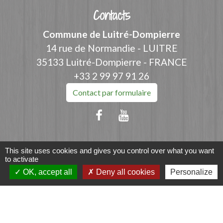
Contacts
Commune de Luitré-Dompierre
14 rue de Normandie - LUITRE
35133 Luitré-Dompierre - FRANCE
+33 2 99 97 91 26
Contact par formulaire
This site uses cookies and gives you control over what you want
Liens
to activate
OK, accept all
Deny all cookies
Personalize
Fougères Agglomération
Service Public
Département d'Ille-et-Vilaine
Région Bretagne