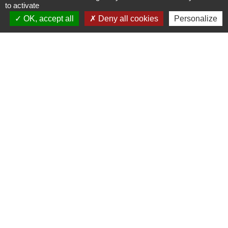
to activate
OK, accept all
Deny all cookies
Personalize
Signaler une erreur sur cette page
Contacts
Commune de Luitré-Dompierre
14 rue de Normandie - LUITRE
35133 Luitré-Dompierre - FRANCE
+33 2 99 97 91 26
Contact par formulaire