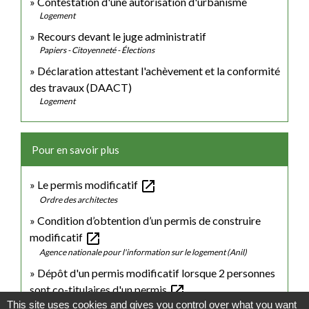
Contestation d'une autorisation d'urbanisme
Logement
Recours devant le juge administratif
Papiers - Citoyenneté - Élections
Déclaration attestant l'achèvement et la conformité
des travaux (DAACT)
Logement
Pour en savoir plus
open_in_new
Le permis modificatif
Ordre des architectes
Condition d’obtention d’un permis de construire
open_in_new
modificatif
Agence nationale pour l'information sur le logement (Anil)
Dépôt d'un permis modificatif lorsque 2 personnes
open_in_new
sont co-titulaires d'un permis
This site uses cookies and gives you control over what you want
Sénat