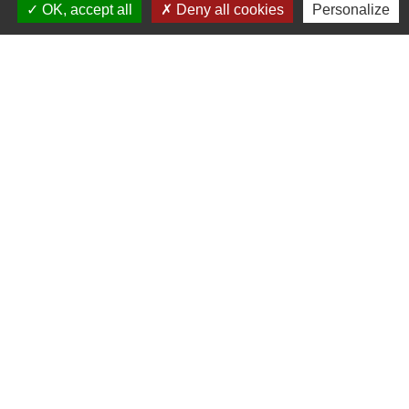
Liens
OK, accept all
Deny all cookies
Personalize
Fougères Agglomération
Service Public
Département d'Ille-et-Vilaine
Région Bretagne
Office du Tourisme - FOUGERES
Jumelages
Przygodzice, Pologne
Mentions légales
-
Politique de confidentialité
-
Accessibilité
-
Plan du site
-
Gestion des cookies