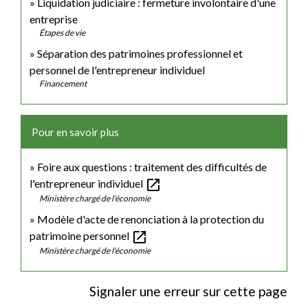
Liquidation judiciaire : fermeture involontaire d'une
entreprise
Étapes de vie
Séparation des patrimoines professionnel et
personnel de l'entrepreneur individuel
Financement
Pour en savoir plus
Foire aux questions : traitement des difficultés de
open_in_new
l'entrepreneur individuel
Ministère chargé de l'économie
Modèle d'acte de renonciation à la protection du
open_in_new
patrimoine personnel
Ministère chargé de l'économie
Signaler une erreur sur cette page