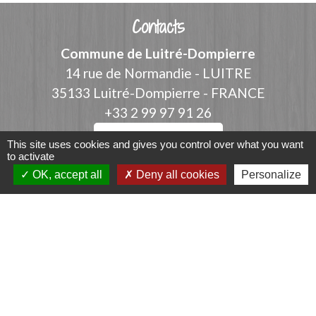
Contacts
Commune de Luitré-Dompierre
14 rue de Normandie - LUITRE
35133 Luitré-Dompierre - FRANCE
+33 2 99 97 91 26
Contact par formulaire
This site uses cookies and gives you control over what you want
to activate
OK, accept all
Deny all cookies
Personalize
Liens
Fougères Agglomération
Service Public
Département d'Ille-et-Vilaine
Région Bretagne