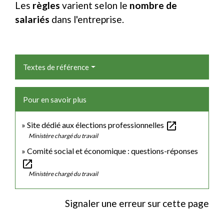
Les
règles
varient selon le
nombre de
salariés
dans l'entreprise.
Textes de référence
Pour en savoir plus
open_in_new
Site dédié aux élections professionnelles
Ministère chargé du travail
Comité social et économique : questions-réponses
open_in_new
Ministère chargé du travail
Signaler une erreur sur cette page