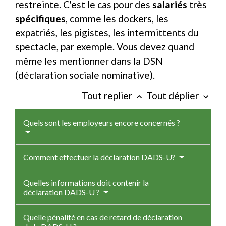
restreinte. C'est le cas pour des
salariés
très
spécifiques
, comme les dockers, les
expatriés, les pigistes, les intermittents du
spectacle, par exemple. Vous devez quand
même les mentionner dans la DSN
(déclaration sociale nominative).
Tout replier
Tout déplier
keyboard_arrow_up
keyboard_arrow_down
Quels sont les employeurs encore concernés ?
Comment effectuer la déclaration DADS-U?
Quelles informations doit contenir la
déclaration DADS-U ?
Quelle pénalité en cas de retard de déclaration