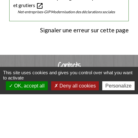
open_in_new
et grutiers
Net-entreprises-GIP Modernisation des déclarations sociales
Signaler une erreur sur cette page
Contacts
This site uses cookies and gives you control over what you want
Commune de Luitré-Dompierre
to activate
14 rue de Normandie - LUITRE
OK, accept all
Deny all cookies
Personalize
35133 Luitré-Dompierre - FRANCE
+33 2 99 97 91 26
Contact par formulaire