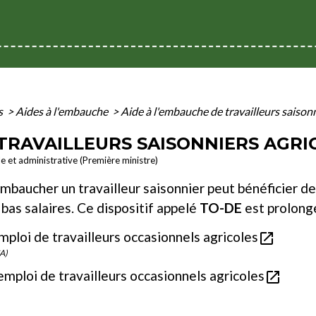
s
>
Aides à l'embauche
>
Aide à l'embauche de travailleurs saisonn
 TRAVAILLEURS SAISONNIERS AGRI
le et administrative (Première ministre)
baucher un travailleur saisonnier peut bénéficier de
 bas salaires. Ce dispositif appelé
TO-DE
est prolong
mploi de travailleurs occasionnels agricoles
open_in_new
SA)
emploi de travailleurs occasionnels agricoles
open_in_new