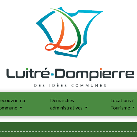
écouvrir ma
Démarches
Locations /
ommune
administratives
Tourisme