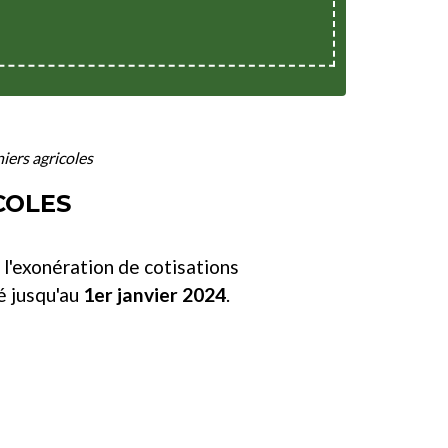
iers agricoles
COLES
 l'exonération de cotisations
é jusqu'au
1
er
janvier 2024
.