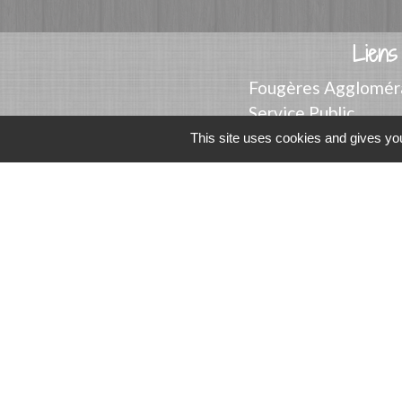
Liens
Fougères Agglomér
Service Public
Département d'Ille-
This site uses cookies and gives you
Région Bretagne
Office du Tourism
Mentions légales
-
Poli