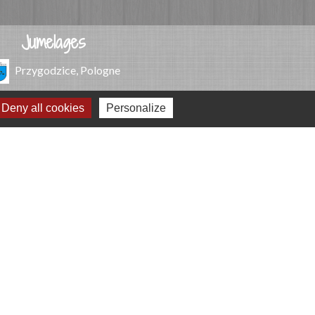
Jumelages
Przygodzice, Pologne
Deny all cookies
Personalize
e
-
Gestion des cookies