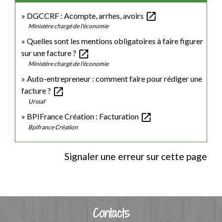
open_in_new
DGCCRF : Acompte, arrhes, avoirs
Ministère chargé de l'économie
Quelles sont les mentions obligatoires à faire figurer
open_in_new
sur une facture ?
Ministère chargé de l'économie
Auto-entrepreneur : comment faire pour rédiger une
open_in_new
facture ?
Urssaf
open_in_new
BPIFrance Création : Facturation
Bpifrance Création
Signaler une erreur sur cette page
Contacts