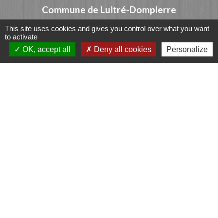
Commune de Luitré-Dompierre
14 rue de Normandie - LUITRE
This site uses cookies and gives you control over what you want
35133 Luitré-Dompierre - FRANCE
to activate
+33 2 99 97 91 26
OK, accept all
Deny all cookies
Personalize
Contact par formulaire
Liens
Fougères Agglomération
Service Public
Département d'Ille-et-Vilaine
Région Bretagne
Office du Tourisme - FOUGERES