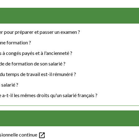
ter pour préparer et passer un examen ?
 une formation ?
s à congés payés et à l'ancienneté ?
e de formation de son salarié ?
du temps de travail est-il rémunéré ?
 salarié ?
a-t-il les mêmes droits qu'un salarié français ?
open_in_new
sionnelle continue