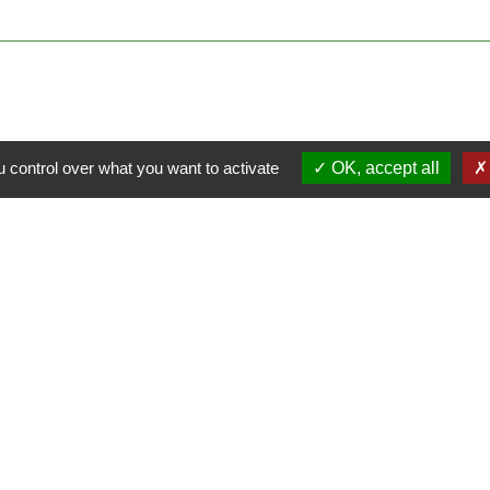
 control over what you want to activate
OK, accept all
Contacts
Commune de Luitré-Dompierre
14 rue de Normandie - LUITRE
35133 Luitré-Dompierre - FRANCE
+33 2 99 97 91 26
Contact par formulaire