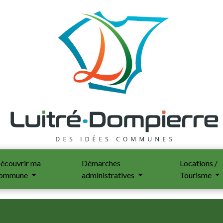
écouvrir ma
Démarches
Locations /
ommune
administratives
Tourisme