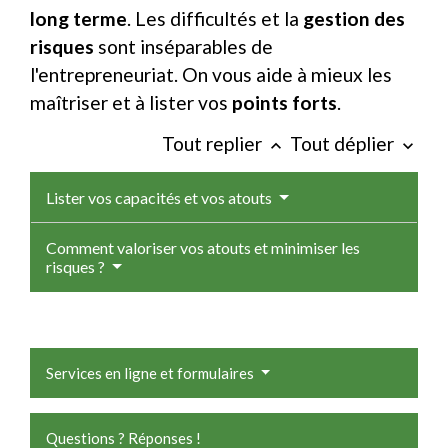
long terme
. Les difficultés et la
gestion des
risques
sont inséparables de
l'entrepreneuriat. On vous aide à mieux les
maîtriser et à lister vos
points forts
.
Tout replier
Tout déplier
keyboard_arrow_up
keyboard_arrow_down
Lister vos capacités et vos atouts
Comment valoriser vos atouts et minimiser les
risques ?
Services en ligne et formulaires
Questions ? Réponses !