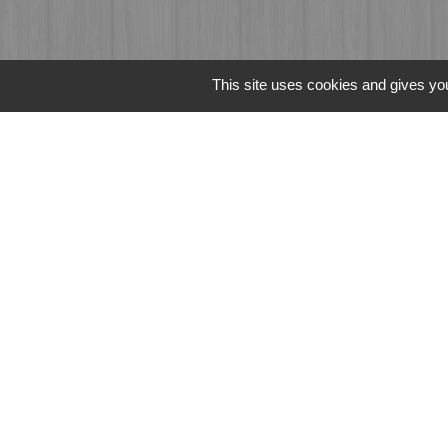
This site uses cookies and gives you
Liens
Fougères Agglomér
Service Public
Département d'Ille-
Région Bretagne
Office du Tourism
Mentions légales
-
Poli