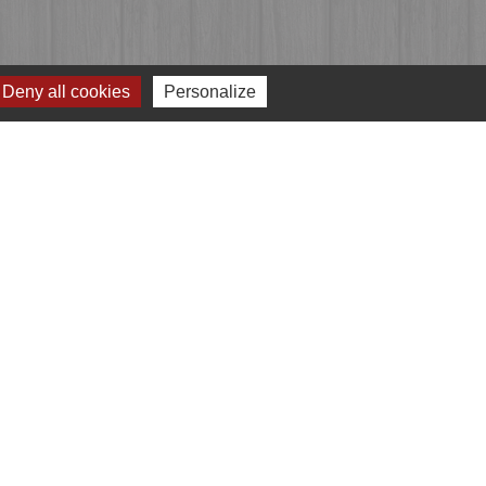
Deny all cookies
Personalize
Jumelages
Przygodzice, Pologne
e
-
Gestion des cookies