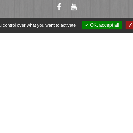
 control over what you want to activate
OK, accept all
ation
et-Vilaine
e - FOUGERES
tique de confidentialité
-
Accessibilité
-
Plan du sit
Site créé en partenariat avec Réseau des Communes