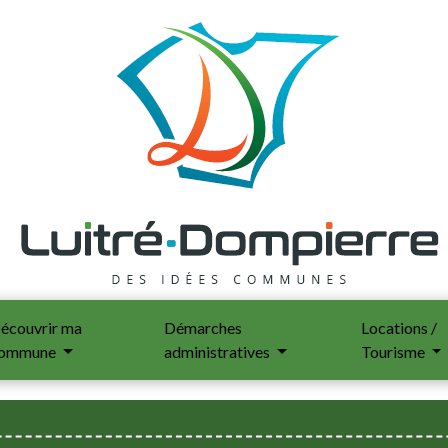
écouvrir ma
Démarches
Locations /
ommune
administratives
Tourisme