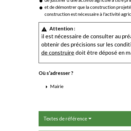
et de démontrer que la construction projetée 
construction est nécessaire à l'activité agr
Attention :
warning
il est nécessaire de consulter au pr
obtenir des précisions sur les condit
de construire
doit être déposé en ma
Où s’adresser ?
arrow_right
Mairie
Textes de référence