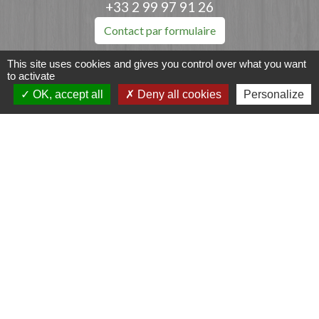
+33 2 99 97 91 26
Contact par formulaire
This site uses cookies and gives you control over what you want
to activate
OK, accept all
Deny all cookies
Personalize
Liens
Fougères Agglomération
Service Public
Département d'Ille-et-Vilaine
Région Bretagne
Office du Tourisme - FOUGERES
Jumelages
Przygodzice, Pologne