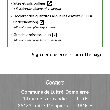
open_in_new
Sites et sols pollués
Ministère chargé de l'environnement
Déclarer des quantités annuelles d'azote (SILLAGE
open_in_new
Télédéclaration)
Ministère chargé de l'agriculture
open_in_new
Site de la mission Loup
Ministère chargé de l'environnement
Signaler une erreur sur cette page
Contacts
Commune de Luitré-Dompierre
14 rue de Normandie - LUITRE
35133 Luitré-Dompierre - FRANCE