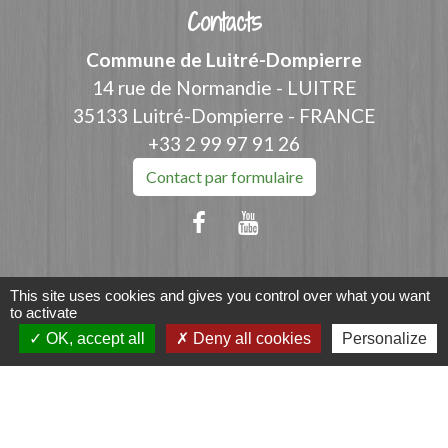
Contacts
Commune de Luitré-Dompierre
14 rue de Normandie - LUITRE
35133 Luitré-Dompierre - FRANCE
+33 2 99 97 91 26
Contact par formulaire
Liens
This site uses cookies and gives you control over what you want
to activate
OK, accept all
Deny all cookies
Personalize
Fougères Agglomération
Service Public
Département d'Ille-et-Vilaine
Région Bretagne