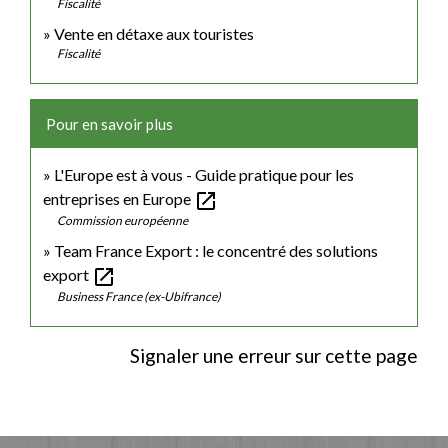
Fiscalité
Vente en détaxe aux touristes
Fiscalité
Pour en savoir plus
L'Europe est à vous - Guide pratique pour les
open_in_new
entreprises en Europe
Commission européenne
Team France Export : le concentré des solutions
open_in_new
export
Business France (ex-Ubifrance)
Signaler une erreur sur cette page