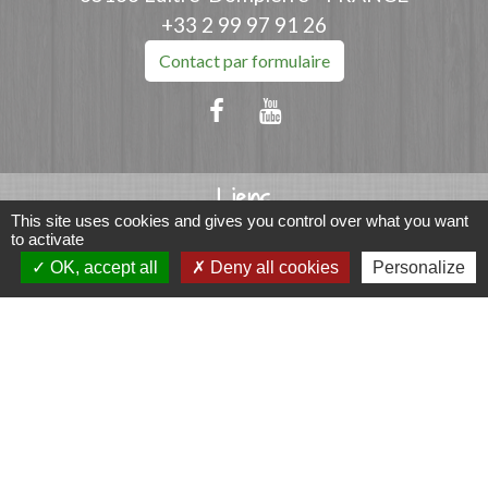
+33 2 99 97 91 26
Contact par formulaire
Liens
This site uses cookies and gives you control over what you want
Fougères Agglomération
to activate
Service Public
OK, accept all
Deny all cookies
Personalize
Département d'Ille-et-Vilaine
Région Bretagne
Office du Tourisme - FOUGERES
Jumelages
Przygodzice, Pologne