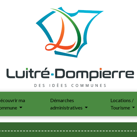
écouvrir ma
Démarches
Locations /
ommune
administratives
Tourisme