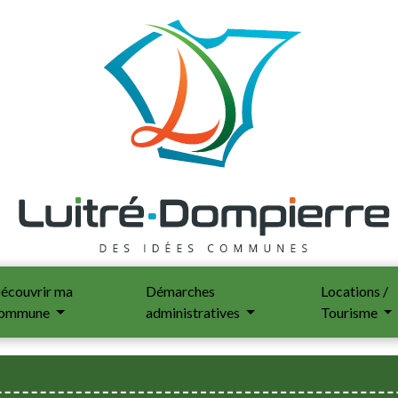
écouvrir ma
Démarches
Locations /
ommune
administratives
Tourisme