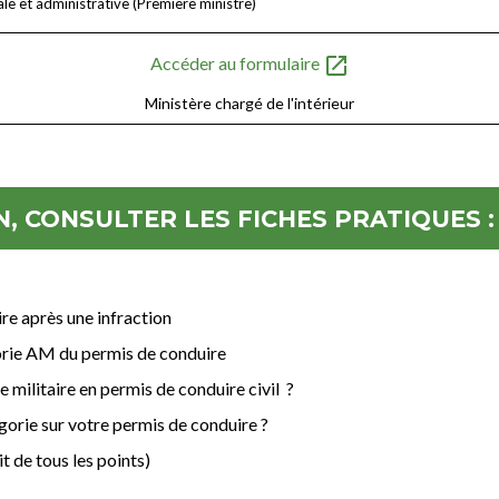
ale et administrative (Première ministre)
open_in_new
Accéder au formulaire
Ministère chargé de l'intérieur
, CONSULTER LES FICHES PRATIQUES :
re après une infraction
gorie AM du permis de conduire
militaire en permis de conduire civil ?
orie sur votre permis de conduire ?
t de tous les points)