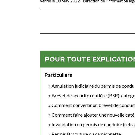
Vérifié le 10 May 2022 - Direction de l'information lég
POUR TOUTE EXPLICATION
Particuliers
Annulation judiciaire du permis de condui
Brevet de sécurité routière (BSR), caté
Comment convertir un brevet de conduite 
Comment faire ajouter une nouvelle catég
Invalidation du permis de conduire (retrai
Permis B : voiture ou camionnette