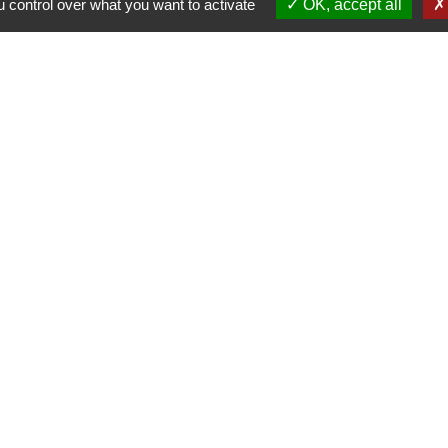
 control over what you want to activate
OK, accept all
Contact par formulaire
ation
et-Vilaine
e - FOUGERES
tique de confidentialité
-
Accessibilité
-
Plan du sit
Site créé en partenariat avec Réseau des Communes