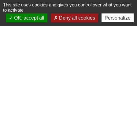
This site uses cookies and gives you control over what you want
to activate
OK, accept all
Deny all cookies
Personalize
Liens
Fougères Agglomération
Service Public
Département d'Ille-et-Vilaine
Région Bretagne
Office du Tourisme - FOUGERES
Jumelages
Przygodzice, Pologne
Mentions légales
-
Politique de confidentialité
-
Accessibilité
-
Plan du site
-