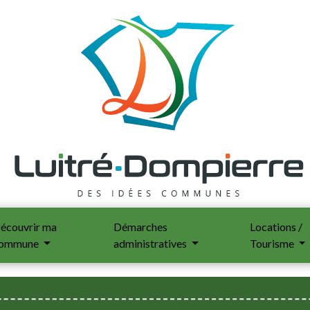
écouvrir ma
Démarches
Locations /
ommune
administratives
Tourisme