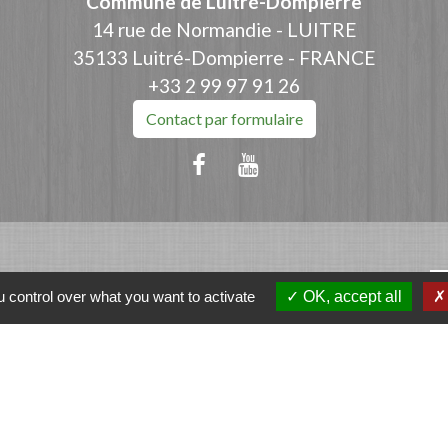
Commune de Luitré-Dompierre
14 rue de Normandie - LUITRE
35133 Luitré-Dompierre - FRANCE
+33 2 99 97 91 26
Contact par formulaire
ation
 control over what you want to activate
OK, accept all
et-Vilaine
e - FOUGERES