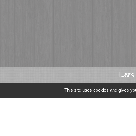
Liens
Fougères Agglomér
This site uses cookies and gives you
Service Public
Département d'Ille-
Région Bretagne
Office du Tourism