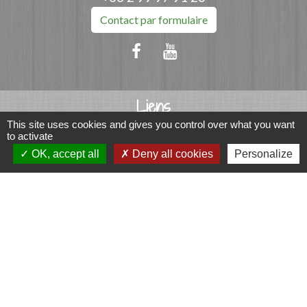
Contact par formulaire
Liens
This site uses cookies and gives you control over what you want
Fougères Agglomération
to activate
Service Public
OK, accept all
Deny all cookies
Personalize
Département d'Ille-et-Vilaine
Région Bretagne
Office du Tourisme - FOUGERES
Jumelages
Przygodzice, Pologne
Mentions légales
-
Politique de confidentialité
-