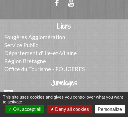
Liens
Fougères Agglomération
Service Public
Département d'Ille-et-Vilaine
Région Bretagne
Office du Tourisme - FOUGERES
Jumelages
Przygodzice, Pologne
This site uses cookies and gives you control over what you want
to activate
Mentions légales
-
Politique de confidentialité
-
OK, accept all
Deny all cookies
Personalize
Accessibilité
-
Plan du site
-