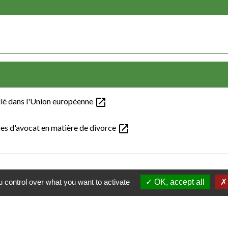
open_in_new
allé dans l'Union européenne
open_in_new
res d'avocat en matière de divorce
 control over what you want to activate
OK, accept all
Contacts