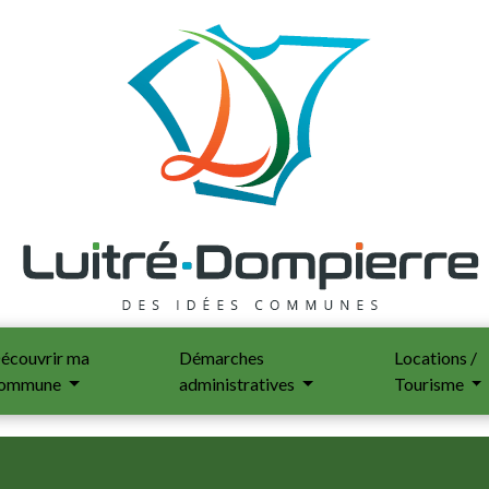
écouvrir ma
Démarches
Locations /
ommune
administratives
Tourisme