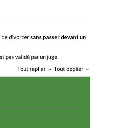
 de divorcer
sans passer devant un
st pas validé par un juge.
Tout replier
Tout déplier
keyboard_arrow_up
keyboard_arrow_down