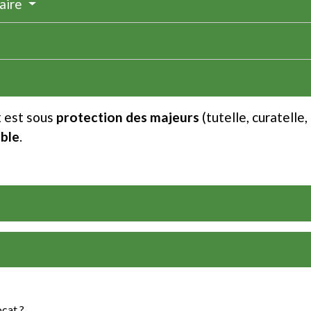
taire
x est sous
protection des majeurs
(tutelle, curatelle,
ible
.
ocat ?