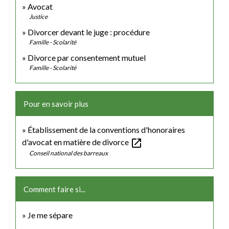
Avocat
Justice
Divorcer devant le juge : procédure
Famille - Scolarité
Divorce par consentement mutuel
Famille - Scolarité
Pour en savoir plus
Établissement de la conventions d'honoraires
open_in_new
d'avocat en matière de divorce
Conseil national des barreaux
Comment faire si...
Je me sépare