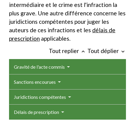
intermédiaire et le crime est l'infraction la
plus grave. Une autre différence concerne les
juridictions compétentes pour juger les
auteurs de ces infractions et les
délais de
prescription
applicables.
Tout replier
Tout déplier
keyboard_arrow_up
keyboard_arrow_down
Gravité de l'acte commis
Sanctions encourues
Juridictions compétentes
Délais de prescription