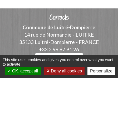
Contacts
Commune de Luitré-Dompierre
14 rue de Normandie - LUITRE
35133 Luitré-Dompierre - FRANCE
+33 2 99 97 91 26
Contact par formulaire
This site uses cookies and gives you control over what you want
to activate
OK, accept all
Deny all cookies
Personalize
Liens
Fougères Agglomération
Service Public
Département d'Ille-et-Vilaine