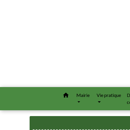
home
Mairie
Vie pratique
D
c