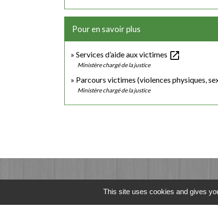
Pour en savoir plus
open_in_new
Services d’aide aux victimes
Ministère chargé de la justice
Parcours victimes (violences physiques, se
Ministère chargé de la justice
This site uses cookies and gives you