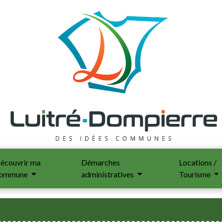
écouvrir ma
Démarches
Locations /
ommune
administratives
Tourisme