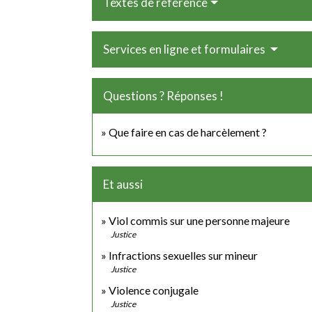
Textes de référence
Services en ligne et formulaires
Questions ? Réponses !
Que faire en cas de harcèlement ?
Et aussi
Viol commis sur une personne majeure
Justice
Infractions sexuelles sur mineur
Justice
Violence conjugale
Justice