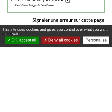
open_in_new
Ministère chargé de la défense
Signaler une erreur sur cette page
This site uses cookies and gives you control over what you want
to activate
OK, accept all
Deny all cookies
Personalize
Contacts
Commune de Luitré-Dompierre
14 rue de Normandie - LUITRE
35133 Luitré-Dompierre - FRANCE
+33 2 99 97 91 26
Contact par formulaire