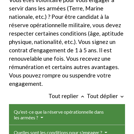
servir dans les armées (Terre, Marine
nationale, etc.) ? Pour être candidat à la
réserve opérationnelle militaire, vous devez
respecter certaines conditions (âge, aptitude
physique, nationalité, etc.). Vous signez un
contrat d'engagement de 1 à 5 ans. Il est
renouvelable une fois. Vous recevez une
rémunération et certains autres avantages.
Vous pouvez rompre ou suspendre votre
engagement.
Tout replier
Tout déplier
keyboard_arrow_up
keyboard_arrow_down
Qu'est-ce que la réserve opérationnelle dans
les armées ?
Quelles sont les conditions pour s'engager ?