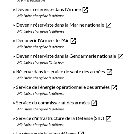
Première ministre
open_in_new
Devenir réserviste dans l'Armée
Ministère chargé de la défense
open_in_new
Devenir réserviste dans la Marine nationale
Ministère chargé de la défense
open_in_new
Découvrir l'Armée de l'Air
Ministère chargé de la défense
open_in_new
Devenir réserviste dans la Gendarmerie nationale
Ministère chargé de l'intérieur
open_in_new
Réserve dans le service de santé des armées
Ministère chargé de la défense
open_in_new
Service de l'énergie opérationnelle des armées
Ministère chargé de la défense
open_in_new
Service du commissariat des armées
Ministère chargé de la défense
open_in_new
Service d'infrastructure de la Défense (SID)
Ministère chargé de la défense
La réserve de la cyberdéfense