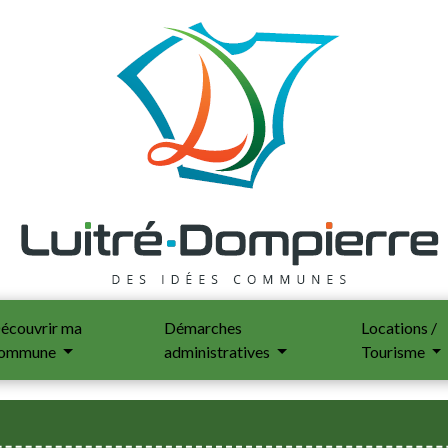
écouvrir ma
Démarches
Locations /
ommune
administratives
Tourisme