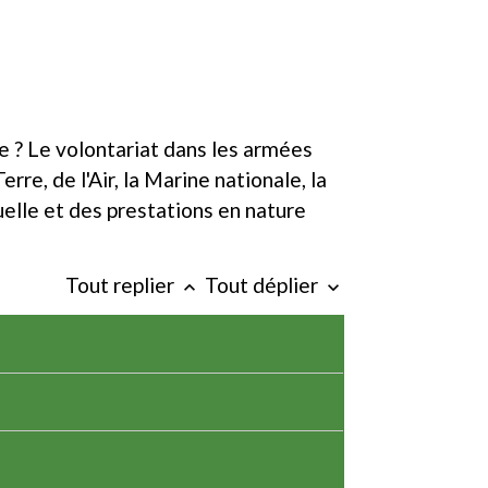
e ? Le volontariat dans les armées
e, de l'Air, la Marine nationale, la
lle et des prestations en nature
Tout replier
Tout déplier
keyboard_arrow_up
keyboard_arrow_down