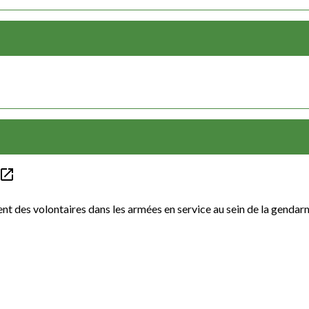
open_in_new
ent des volontaires dans les armées en service au sein de la genda