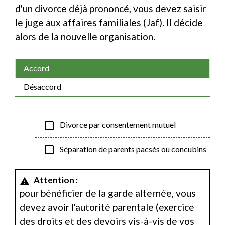
d'un divorce déjà prononcé, vous devez saisir
le juge aux affaires familiales (Jaf). Il décide
alors de la nouvelle organisation.
Accord
Désaccord
check_box_outline_blank
Divorce par consentement mutuel
check_box_outline_blank
Séparation de parents pacsés ou concubins
Attention :
warning
pour bénéficier de la garde alternée, vous
devez avoir l'autorité parentale (exercice
des droits et des devoirs vis-à-vis de vos