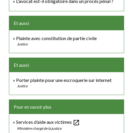
L'avocat est-il obligatoire dans un procès pénal ?
Et aussi
Plainte avec constitution de partie civile
Justice
Et aussi
Porter plainte pour une escroquerie sur internet
Justice
Pour en savoir plus
open_in_new
Services d’aide aux victimes
Ministère chargé de la justice