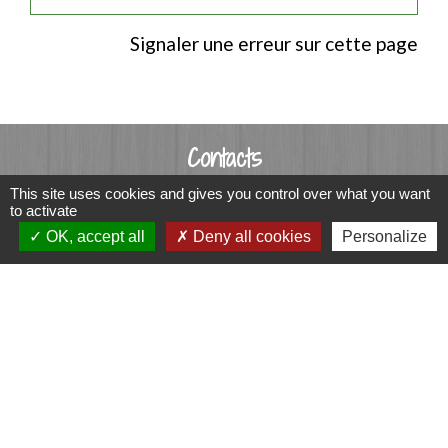
Signaler une erreur sur cette page
Contacts
Commune de Luitré-Dompierre
This site uses cookies and gives you control over what you want
to activate
14 rue de Normandie - LUITRE
OK, accept all
Deny all cookies
Personalize
35133 Luitré-Dompierre - FRANCE
+33 2 99 97 91 26
Contact par formulaire
Liens