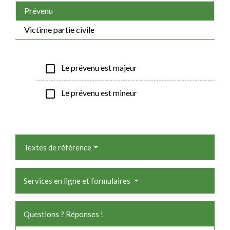
Prévenu
Victime partie civile
check_box_outline_blank
Le prévenu est majeur
check_box_outline_blank
Le prévenu est mineur
Textes de référence
Services en ligne et formulaires
Questions ? Réponses !