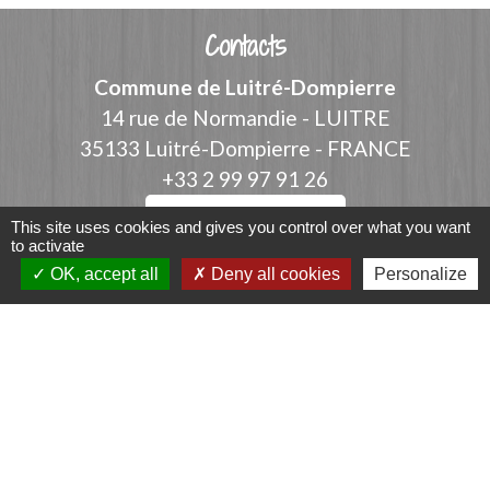
Contacts
Commune de Luitré-Dompierre
14 rue de Normandie - LUITRE
35133 Luitré-Dompierre - FRANCE
+33 2 99 97 91 26
Contact par formulaire
This site uses cookies and gives you control over what you want
to activate
OK, accept all
Deny all cookies
Personalize
Liens
Fougères Agglomération
Service Public
Département d'Ille-et-Vilaine
Région Bretagne