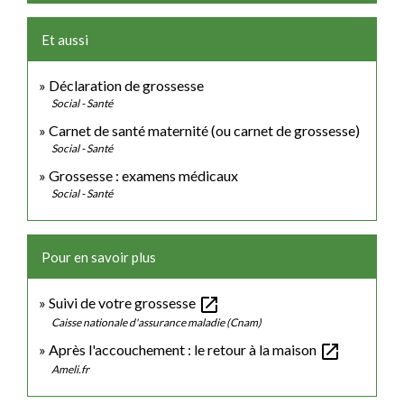
Et aussi
Déclaration de grossesse
Social - Santé
Carnet de santé maternité (ou carnet de grossesse)
Social - Santé
Grossesse : examens médicaux
Social - Santé
Pour en savoir plus
open_in_new
Suivi de votre grossesse
Caisse nationale d'assurance maladie (Cnam)
open_in_new
Après l'accouchement : le retour à la maison
Ameli.fr