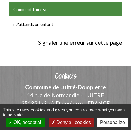
Comment faire si...
J'attends un enfant
Signaler une erreur sur cette page
Contacts
Commune de Luitré-Dompierre
14 rue de Normandie - LUITRE
35133 Luitré-Dompierre - FRANCE
This site uses cookies and gives you control over what you want
+33 2 99 97 91 26
to activate
Contact par formulaire
OK, accept all
Deny all cookies
Personalize