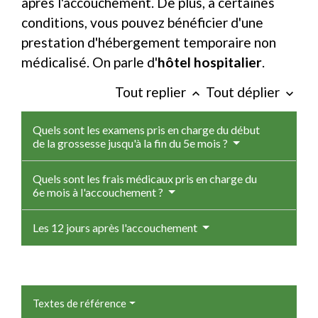
après l'accouchement. De plus, à certaines
conditions, vous pouvez bénéficier d'une
prestation d'hébergement temporaire non
médicalisé. On parle d'
hôtel hospitalier
.
Tout replier
Tout déplier
keyboard_arrow_up
keyboard_arrow_down
Quels sont les examens pris en charge du début
de la grossesse jusqu'à la fin du 5e mois ?
Quels sont les frais médicaux pris en charge du
6e mois à l'accouchement ?
Les 12 jours après l'accouchement
Textes de référence