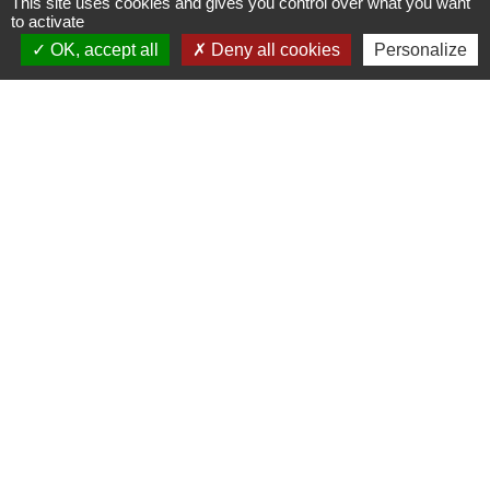
This site uses cookies and gives you control over what you want
Travail - Formation
to activate
OK, accept all
Deny all cookies
Personalize
Signaler une erreur sur cette page
Contacts
Commune de Luitré-Dompierre
14 rue de Normandie - LUITRE
35133 Luitré-Dompierre - FRANCE
+33 2 99 97 91 26
Contact par formulaire