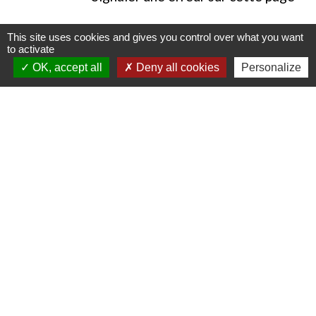
This site uses cookies and gives you control over what you want
to activate
OK, accept all
Deny all cookies
Personalize
Contacts
Commune de Luitré-Dompierre
14 rue de Normandie - LUITRE
35133 Luitré-Dompierre - FRANCE
+33 2 99 97 91 26
Contact par formulaire
Liens
Fougères Agglomération