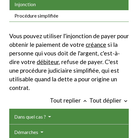
Injonction
Procédure simplifiée
Vous pouvez utiliser l'injonction de payer pour
obtenir le paiement de votre
créance
si la
personne qui vous doit de l'argent, c'est-à-
dire votre
débiteur
, refuse de payer. C'est
une procédure judiciaire simplifiée, qui est
utilisable quand la dette a pour origine un
contrat.
Tout replier
Tout déplier
keyboard_arrow_up
keyboard_arrow_down
Dans quel cas ?
Démarches