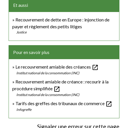
Et aussi
Recouvrement de dette en Europe : injonction de
payer et règlement des petits litiges
Justice
Pour en savoir plus
open_in_new
Le recouvrement amiable des créances
Institut national de la consommation (INC)
Recouvrement amiable de créance : recourir à la
open_in_new
procédure simplifiée
Institut national de la consommation (INC)
open_in_new
Tarifs des greffes des tribunaux de commerce
Infogreffe
Signaler une erreur sur cette page