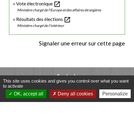
open_in_new
Vote électronique
Ministère chargé de l'Europe et des affaires étrangères
open_in_new
Résultats des élections
Ministère chargé de l'intérieur
Signaler une erreur sur cette page
Contacts
This site uses cookies and gives you control over what you want
to activate
Commune de Luitré-Dompierre
OK, accept all
Deny all cookies
Personalize
14 rue de Normandie - LUITRE
35133 Luitré-Dompierre - FRANCE
+33 2 99 97 91 26
Contact par formulaire