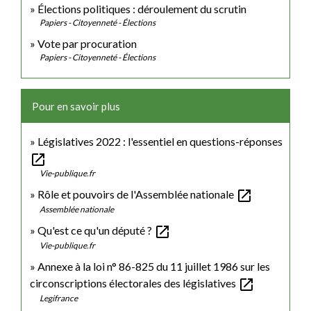
Élections politiques : déroulement du scrutin
Papiers - Citoyenneté - Élections
Vote par procuration
Papiers - Citoyenneté - Élections
Pour en savoir plus
Législatives 2022 : l'essentiel en questions-réponses
open_in_new
Vie-publique.fr
open_in_new
Rôle et pouvoirs de l'Assemblée nationale
Assemblée nationale
open_in_new
Qu'est ce qu'un député ?
Vie-publique.fr
Annexe à la loi n° 86-825 du 11 juillet 1986 sur les
open_in_new
circonscriptions électorales des législatives
Legifrance