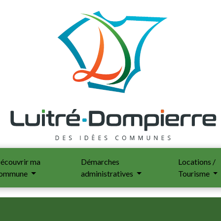
écouvrir ma
Démarches
Locations /
ommune
administratives
Tourisme