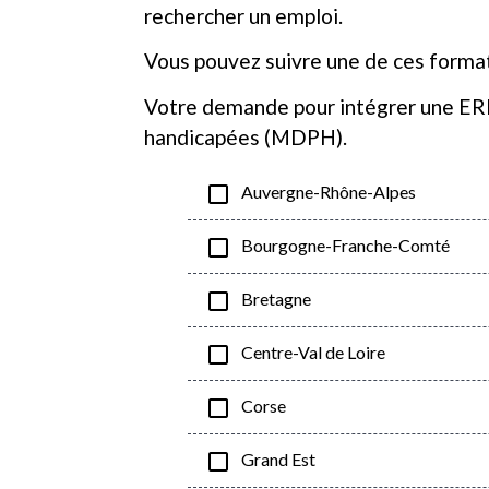
rechercher un emploi.
Vous pouvez suivre une de ces forma
Votre demande pour intégrer une ERP
handicapées (MDPH).
check_box_outline_blank
Auvergne-Rhône-Alpes
check_box_outline_blank
Bourgogne-Franche-Comté
check_box_outline_blank
Bretagne
check_box_outline_blank
Centre-Val de Loire
check_box_outline_blank
Corse
check_box_outline_blank
Grand Est