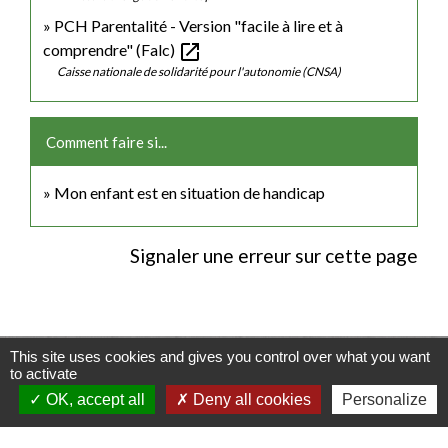
PCH Parentalité - Version "facile à lire et à
open_in_new
comprendre" (Falc)
Caisse nationale de solidarité pour l'autonomie (CNSA)
Comment faire si...
Mon enfant est en situation de handicap
Signaler une erreur sur cette page
This site uses cookies and gives you control over what you want
Contacts
to activate
OK, accept all
Deny all cookies
Personalize
Commune de Luitré-Dompierre
14 rue de Normandie - LUITRE