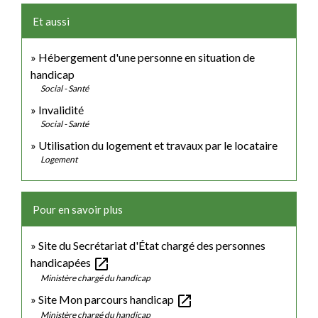
Et aussi
Hébergement d'une personne en situation de
handicap
Social - Santé
Invalidité
Social - Santé
Utilisation du logement et travaux par le locataire
Logement
Pour en savoir plus
Site du Secrétariat d'État chargé des personnes
open_in_new
handicapées
Ministère chargé du handicap
open_in_new
Site Mon parcours handicap
Ministère chargé du handicap