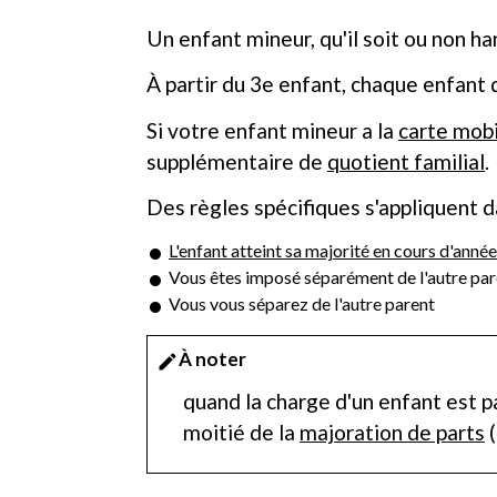
Un enfant mineur, qu'il soit ou non h
À partir du 3
e
enfant, chaque enfant d
Si votre enfant mineur a la
carte mobi
supplémentaire de
quotient familial
.
Des règles spécifiques s'appliquent da
L'enfant atteint sa majorité en cours d'année
Vous êtes imposé séparément de l'autre par
Vous vous séparez de l'autre parent
À noter
edit
quand la charge d'un enfant est p
moitié de la
majoration de parts
(