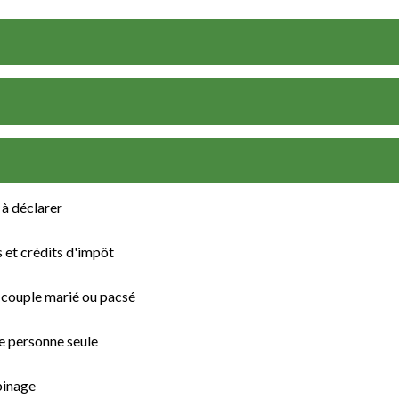
 à déclarer
s et crédits d'impôt
n couple marié ou pacsé
ne personne seule
binage