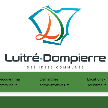
écouvrir ma
Démarches
Locations /
ommune
administratives
Tourisme