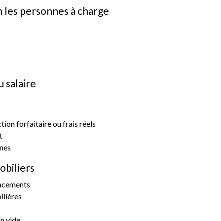
n les personnes à charge
u salaire
tion forfaitaire ou frais réels
t
unes
obiliers
lacements
ilières
n vide