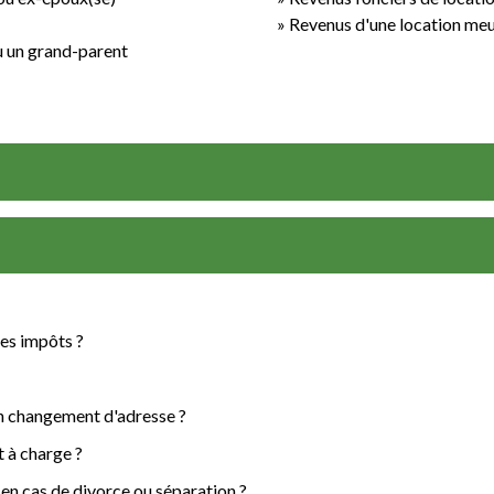
Revenus d'une location me
u un grand-parent
les impôts ?
n changement d'adresse ?
t à charge ?
 en cas de divorce ou séparation ?