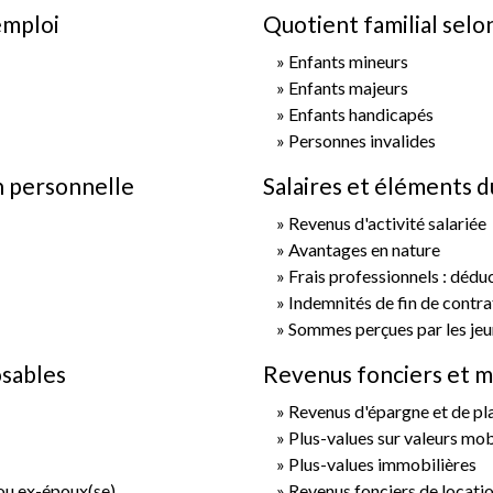
emploi
Quotient familial selo
Enfants mineurs
Enfants majeurs
Enfants handicapés
Personnes invalides
on personnelle
Salaires et éléments d
Revenus d'activité salariée
Avantages en nature
Frais professionnels : déduc
Indemnités de fin de contra
Sommes perçues par les je
osables
Revenus fonciers et m
Revenus d'épargne et de p
Plus-values sur valeurs mob
Plus-values immobilières
 ou ex-époux(se)
Revenus fonciers de locatio