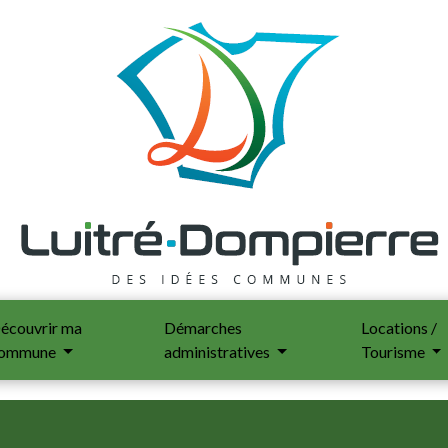
écouvrir ma
Démarches
Locations /
ommune
administratives
Tourisme