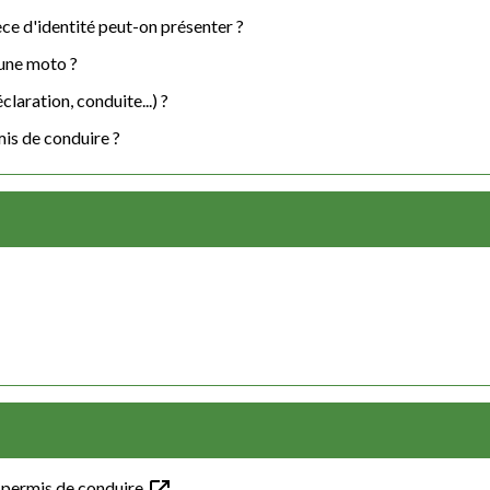
ce d'identité peut-on présenter ?
 une moto ?
claration, conduite...) ?
is de conduire ?
open_in_new
u permis de conduire