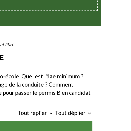
at libre
E
uto-école. Quel est l'âge minimum ?
age de la conduite ? Comment
e pour passer le permis B en candidat
Tout replier
Tout déplier
keyboard_arrow_up
keyboard_arrow_down