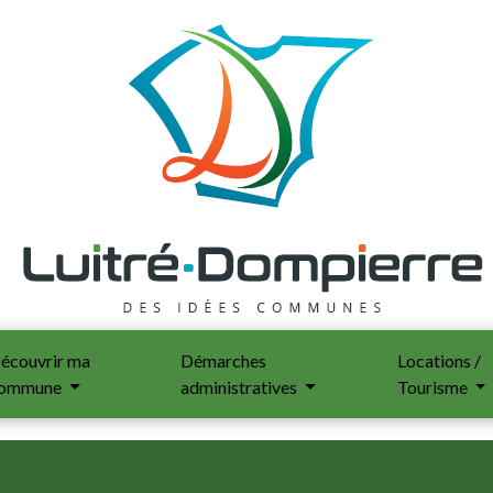
écouvrir ma
Démarches
Locations /
ommune
administratives
Tourisme