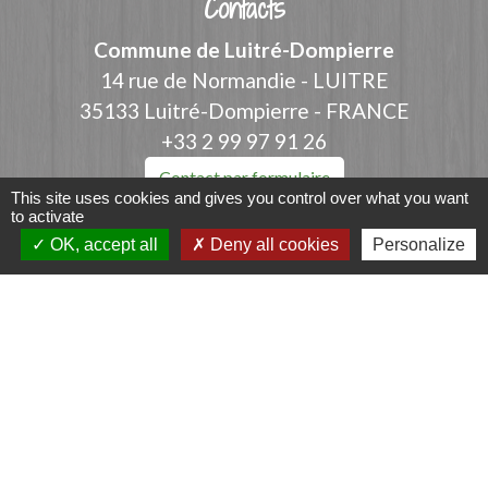
Contacts
Commune de Luitré-Dompierre
14 rue de Normandie - LUITRE
35133 Luitré-Dompierre - FRANCE
+33 2 99 97 91 26
Contact par formulaire
This site uses cookies and gives you control over what you want
to activate
OK, accept all
Deny all cookies
Personalize
Liens
Fougères Agglomération
Service Public
Département d'Ille-et-Vilaine
Région Bretagne
Office du Tourisme - FOUGERES