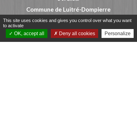
Commune de Luitré-Dompierre
14 rue de Normandie - LUITRE
This site uses cookies and gives you control over what you want
to activate
35133 Luitré-Dompierre - FRANCE
OK, accept all
Deny all cookies
Personalize
+33 2 99 97 91 26
Contact par formulaire
Liens
Fougères Agglomération
Service Public
Département d'Ille-et-Vilaine
Région Bretagne
Office du Tourisme - FOUGERES