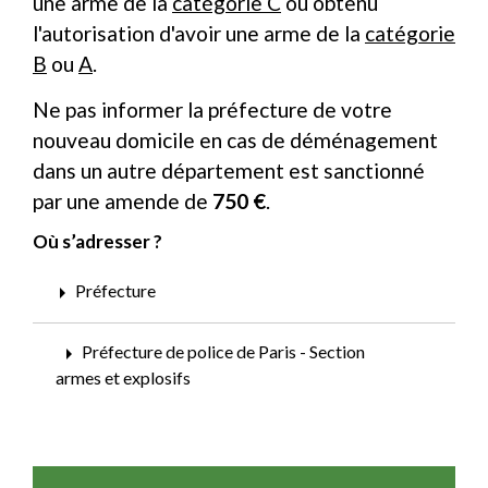
une arme de la
catégorie C
ou obtenu
l'autorisation d'avoir une arme de la
catégorie
B
ou
A
.
Ne pas informer la préfecture de votre
nouveau domicile en cas de déménagement
dans un autre département est sanctionné
par une amende de
750 €
.
Où s’adresser ?
arrow_right
Préfecture
arrow_right
Préfecture de police de Paris - Section
armes et explosifs