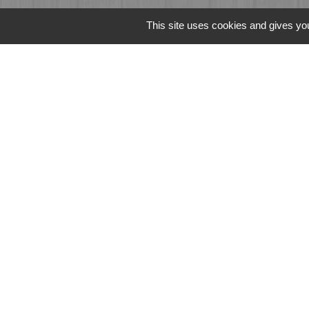
This site uses cookies and gives you
Liens
Fougères Agglomér
Service Public
Département d'Ille-
Région Bretagne
Office du Tourism
Mentions légales
-
Poli