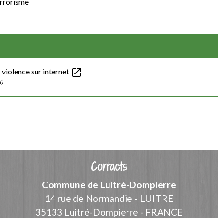
errorisme
open_in_new
 violence sur internet
I)
Contacts
Commune de Luitré-Dompierre
14 rue de Normandie - LUITRE
35133 Luitré-Dompierre - FRANCE