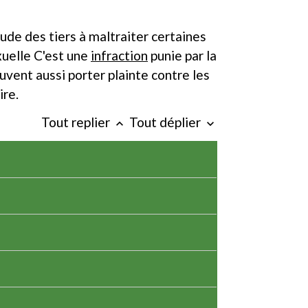
itude des tiers à maltraiter certaines
exuelle C'est une
infraction
punie par la
euvent aussi porter plainte contre les
ire.
Tout replier
Tout déplier
keyboard_arrow_up
keyboard_arrow_down