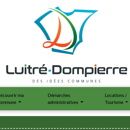
écouvrir ma
Démarches
Locations /
ommune
administratives
Tourisme