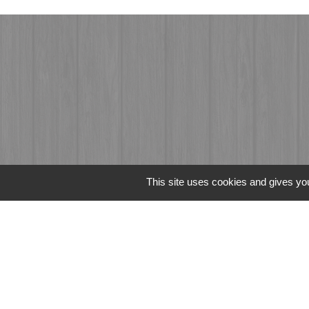
This site uses cookies and gives you
Liens
Fougères Agglomér
Service Public
Département d'Ille-