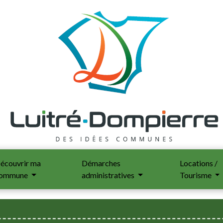
écouvrir ma
Démarches
Locations /
ommune
administratives
Tourisme