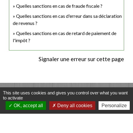
Quelles sanctions en cas de fraude fiscale ?
Quelles sanctions en cas d'erreur dans sa déclaration
de revenus ?
Quelles sanctions en cas de retard de paiement de
l'impôt ?
Signaler une erreur sur cette page
Contacts
This site uses cookies and gives you control over what you want
to activate
Commune de Luitré-Dompierre
OK, accept all
Deny all cookies
Personalize
14 rue de Normandie - LUITRE
35133 Luitré-Dompierre - FRANCE
+33 2 99 97 91 26