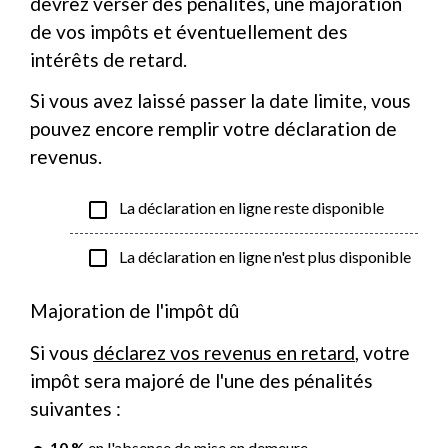
devrez verser des pénalités, une majoration
de vos impôts et éventuellement des
intérêts de retard.
Si vous avez laissé passer la date limite, vous
pouvez encore remplir votre déclaration de
revenus.
check_box_outline_blank
La déclaration en ligne reste disponible
check_box_outline_blank
La déclaration en ligne n'est plus disponible
Majoration de l'impôt dû
Si vous
déclarez vos revenus en retard
, votre
impôt sera majoré de l'une des pénalités
suivantes :
10 %
en l'absence de
mise en demeure