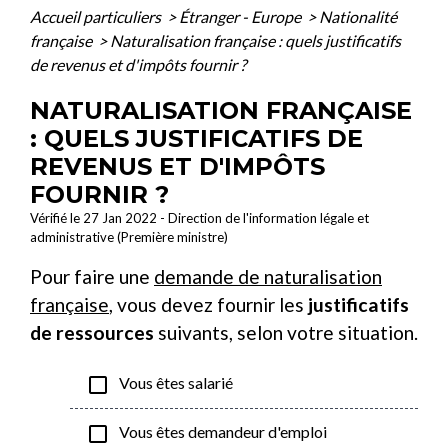
Accueil particuliers
>
Étranger - Europe
>
Nationalité
française
>
Naturalisation française : quels justificatifs
de revenus et d'impôts fournir ?
NATURALISATION FRANÇAISE
: QUELS JUSTIFICATIFS DE
REVENUS ET D'IMPÔTS
FOURNIR ?
Vérifié le 27 Jan 2022 - Direction de l'information légale et
administrative (Première ministre)
Pour faire une
demande de naturalisation
française
, vous devez fournir les
justificatifs
de ressources
suivants, selon votre situation.
check_box_outline_blank
Vous êtes salarié
check_box_outline_blank
Vous êtes demandeur d'emploi