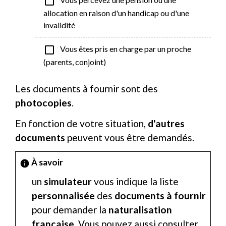
check_box_outline_blank
allocation en raison d'un handicap ou d'une
invalidité
check_box_outline_blank
Vous êtes pris en charge par un proche
(parents, conjoint)
Les documents à fournir sont des
photocopies
.
En fonction de votre situation,
d'autres
documents
peuvent vous être demandés.
À savoir
info
un
simulateur
vous indique la liste
personnalisée
des
documents à fournir
pour demander la
naturalisation
française
. Vous pouvez aussi consulter