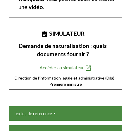
une
vidéo
.
SIMULATEUR
assignment
Demande de naturalisation : quels
documents fournir ?
open_in_new
Accéder au simulateur
Direction de l'information légale et administrative (Dila) -
Première ministre
Textes de référence