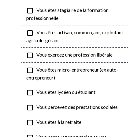
check_box_outline_blank
Vous êtes stagiaire de la formation
professionnelle
check_box_outline_blank
Vous êtes artisan, commerçant, exploitant
agricole, gérant
check_box_outline_blank
Vous exercez une profession libérale
check_box_outline_blank
Vous êtes micro-entrepreneur (ex auto-
entrepreneur)
check_box_outline_blank
Vous êtes lycéen ou étudiant
check_box_outline_blank
Vous percevez des prestations sociales
check_box_outline_blank
Vous êtes à la retraite
Vous percevez une pension ou une