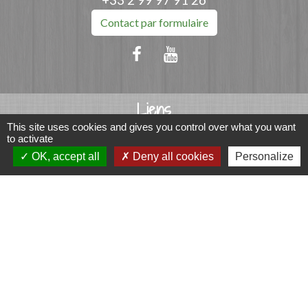
Contact par formulaire
Liens
This site uses cookies and gives you control over what you want
Fougères Agglomération
to activate
Service Public
OK, accept all
Deny all cookies
Personalize
Département d'Ille-et-Vilaine
Région Bretagne
Office du Tourisme - FOUGERES
Jumelages
Przygodzice, Pologne