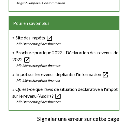
Argent - Impôts - Consommation
Pour en savoir plus
open_in_new
Site des impôts
Ministère chargé des finances
Brochure pratique 2023 - Déclaration des revenus de
open_in_new
2022
Ministère chargé des finances
open_in_new
Impôt sur le revenu : dépliants d'information
Ministère chargé des finances
Qu'est-ce que l'avis de situation déclarative à l'impôt
open_in_new
sur le revenu (Asdir) ?
Ministère chargé des finances
Signaler une erreur sur cette page