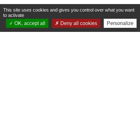
This site uses cookies and gives you control over what you want
to activate
Contacts
OK, accept all
Deny all cookies
Personalize
Commune de Luitré-Dompierre
14 rue de Normandie - LUITRE
35133 Luitré-Dompierre - FRANCE
+33 2 99 97 91 26
Contact par formulaire
Liens
Fougères Agglomération
Service Public